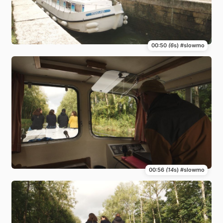
00:50
(6
s) #slowmo
00:56
(14
s) #slowmo