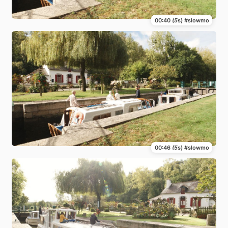
00:40
(5
s) #slowmo
00:46
(5
s) #slowmo