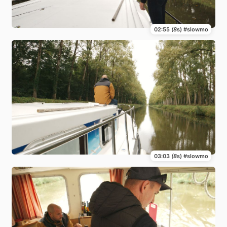
02:55
(8
s) #slowmo
03:03
(8
s) #slowmo