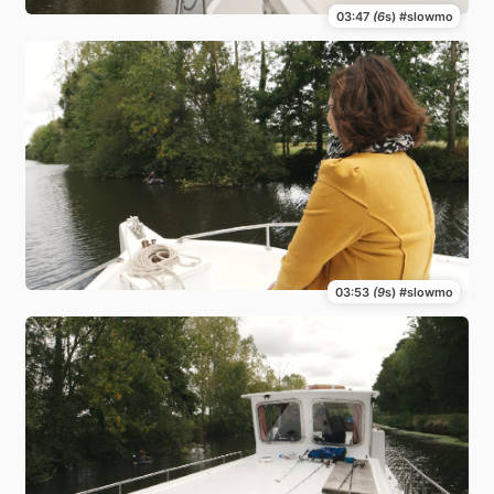
03:47
(6
s) #slowmo
03:53
(9
s) #slowmo