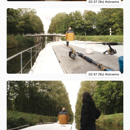
02:37
(9
s) #slowmo
02:47
(9
s) #slowmo