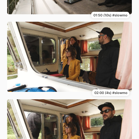
01:50
(10
s) #slowmo
02:00
(4
s) #slowmo