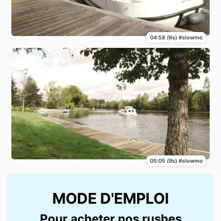
04:58
(6
s) #slowmo
05:05
(9
s) #slowmo
MODE D'EMPLOI
Pour acheter nos rushes