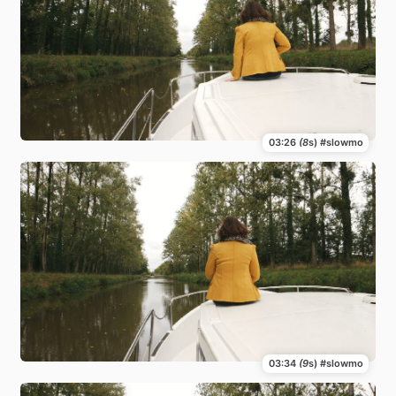
03:26
(8
s) #slowmo
03:34
(9
s) #slowmo