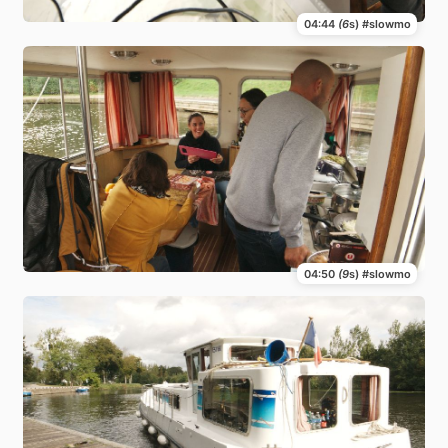
04:44
(6
s) #slowmo
04:50
(9
s) #slowmo