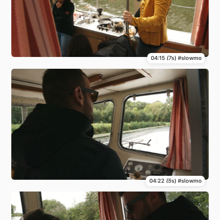
04:15
(7
s) #slowmo
04:22
(5
s) #slowmo