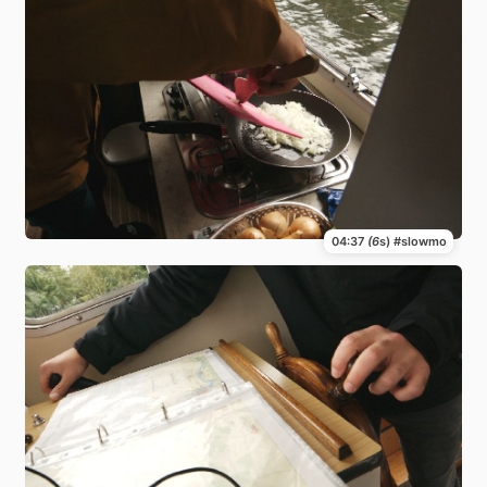
04:37
(6
s) #slowmo