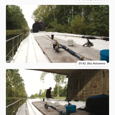
01:42
(8
s) #slowmo