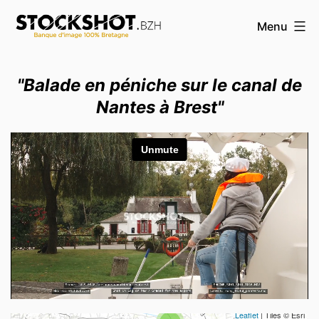
Aller
Menu
au
contenu
STOCKSHOT.BZH
"Balade en péniche sur le canal de
-
Nantes à Brest"
Banque
d'images
Bretagne
Travelers' Map is loading...
If you see this after your page is
Leaflet
| Tiles © Esri