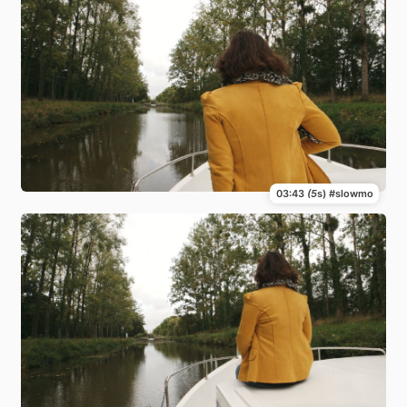
03:43
(5
s) #slowmo