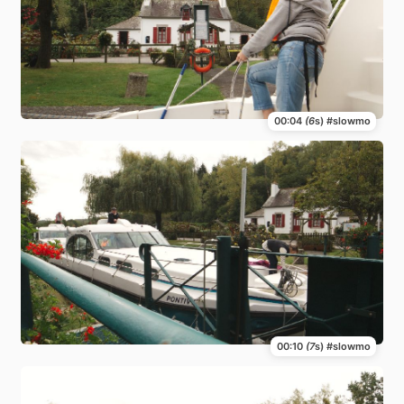
00:04
(6
s) #slowmo
00:10
(7
s) #slowmo