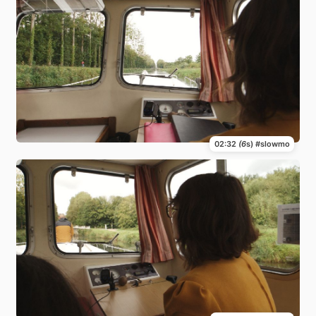
02:32
(6
s) #slowmo