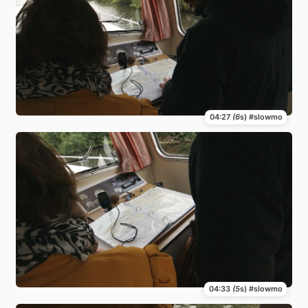
04:27
(6
s) #slowmo
04:33
(5
s) #slowmo