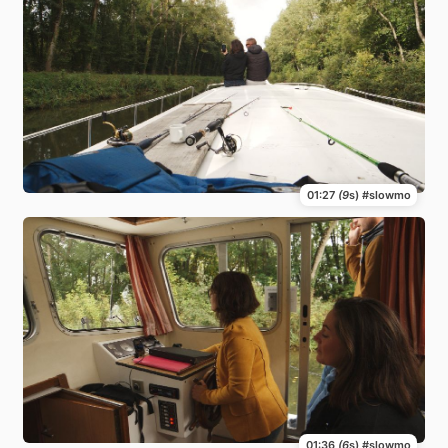
01:27
(9
s) #slowmo
01:36
(6
s) #slowmo