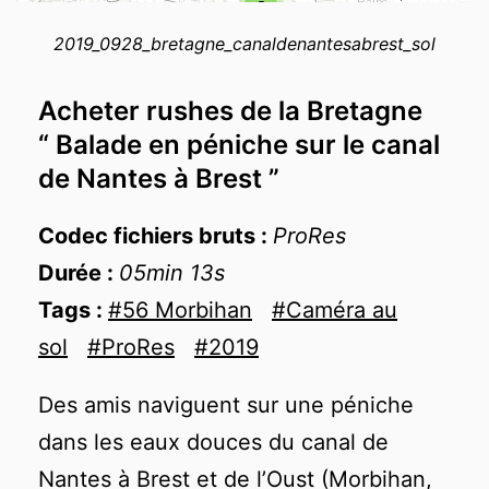
5
loaded completely, leafletJS files are
+
missing.
2019_0928_bretagne_canaldenantesabrest_sol
−
Acheter rushes de la Bretagne
“ Balade en péniche sur le canal
de Nantes à Brest ”
Codec fichiers bruts :
ProRes
Durée :
05min 13s
Tags :
#56 Morbihan
#Caméra au
sol
#ProRes
#2019
Des amis naviguent sur une péniche
dans les eaux douces du canal de
Nantes à Brest et de l’Oust (Morbihan,