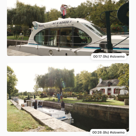
00:17
(9
s) #slowmo
00:26
(8
s) #slowmo