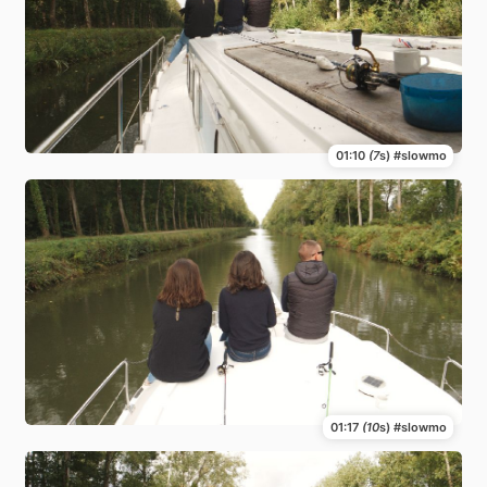
01:10
(7
s) #slowmo
01:17
(10
s) #slowmo