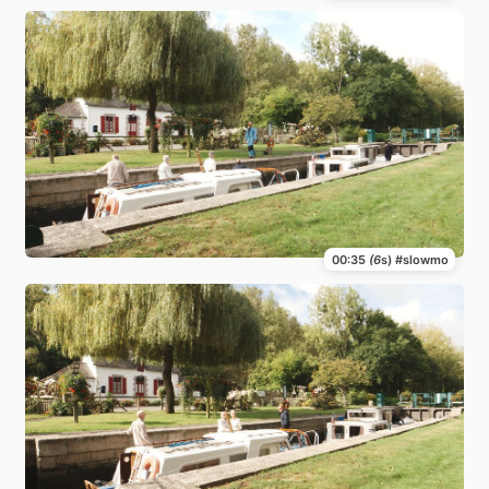
00:35
(6
s) #slowmo