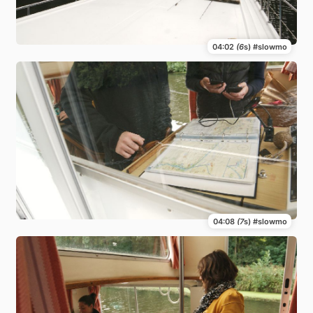
04:02
(6
s) #slowmo
04:08
(7
s) #slowmo