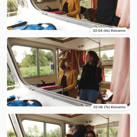
02:04
(4
s) #slowmo
02:08
(7
s) #slowmo