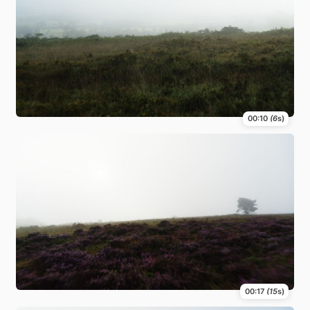
00:10
(6
s)
00:17
(15
s)