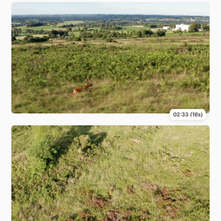
02:33
(16
s)