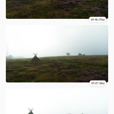
01:16
(11
s)
01:27
(8
s)