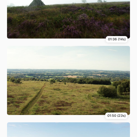
01:36
(14
s)
01:50
(23
s)