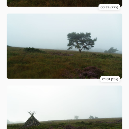
00:39
(22
s)
01:01
(15
s)