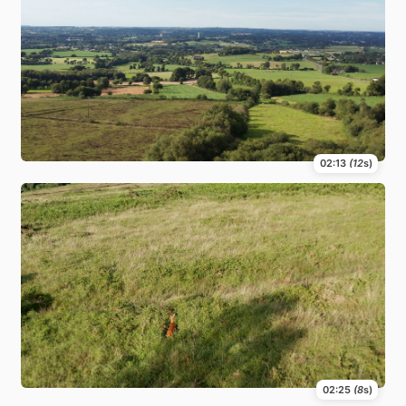
02:13
(12
s)
02:25
(8
s)