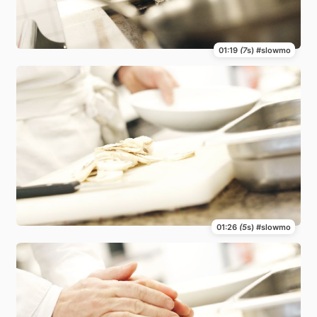
01:19
(7
s) #slowmo
01:26
(5
s) #slowmo