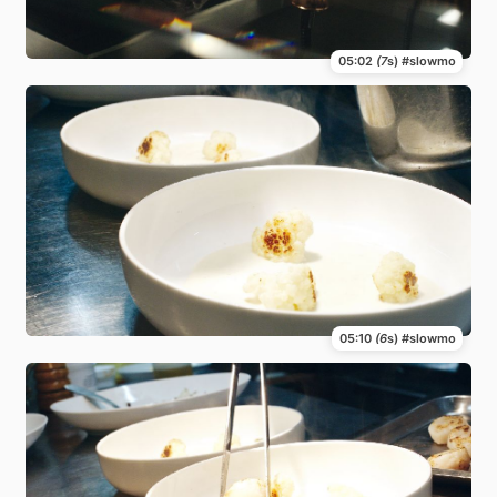
05:02
(7
s) #slowmo
05:10
(6
s) #slowmo