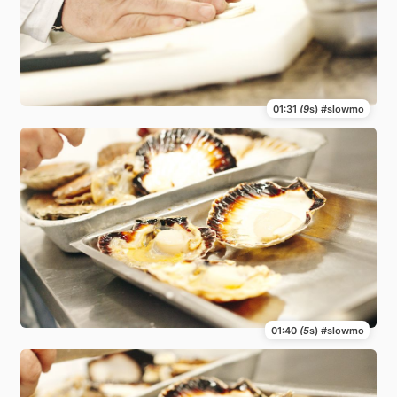
01:31
(9
s) #slowmo
01:40
(5
s) #slowmo