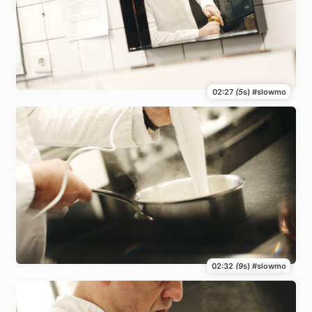
02:27
(5
s) #slowmo
02:32
(9
s) #slowmo