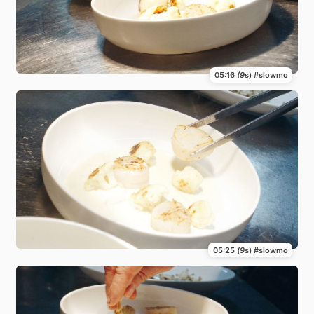
05:16
(9
s) #slowmo
05:25
(9
s) #slowmo