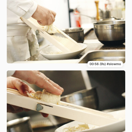
00:56
(9
s) #slowmo