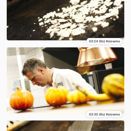
03:24
(6
s) #slowmo
03:30
(6
s) #slowmo