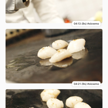
04:13
(8
s) #slowmo
04:21
(9
s) #slowmo