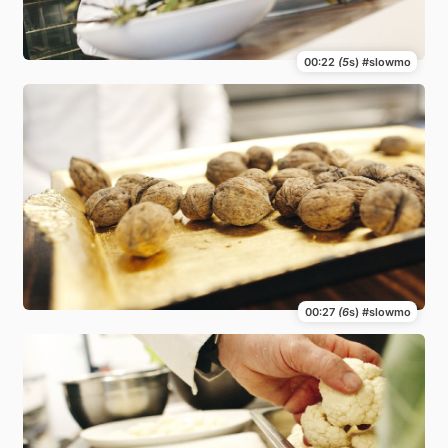
00:22
(5
s) #slowmo
00:27
(6
s) #slowmo