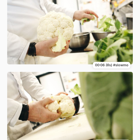
00:06
(6
s) #slowmo