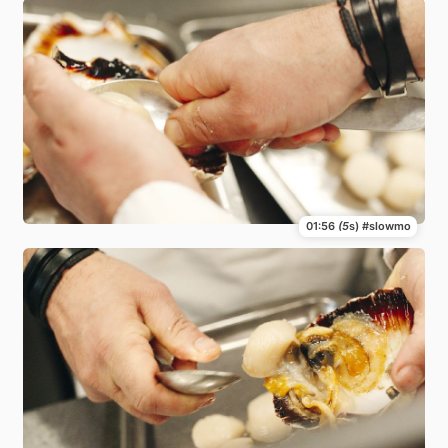
01:56
(5
s) #slowmo