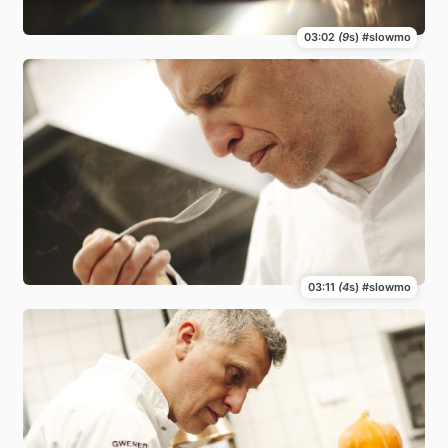
03:02
(9
s) #slowmo
03:11
(4
s) #slowmo