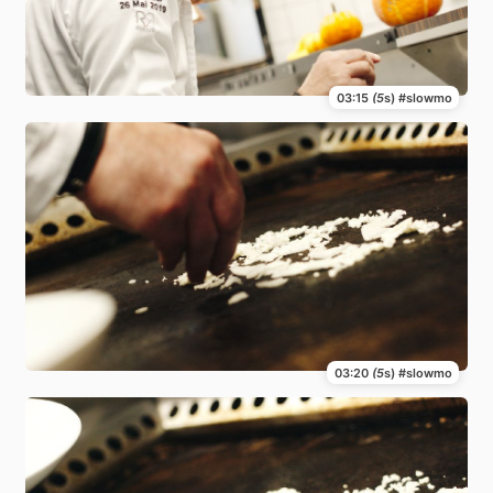
03:15
(5
s) #slowmo
03:20
(5
s) #slowmo