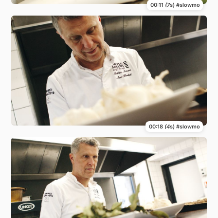
00:11
(7
s) #slowmo
00:18
(4
s) #slowmo