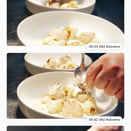
05:34
(9
s) #slowmo
05:42
(9
s) #slowmo