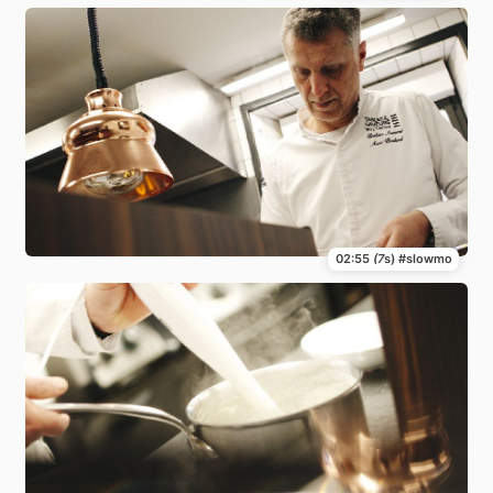
02:55
(7
s) #slowmo