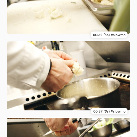
00:32
(5
s) #slowmo
00:37
(6
s) #slowmo