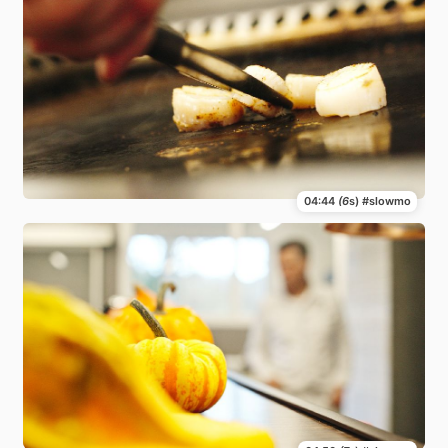
04:44
(6
s) #slowmo