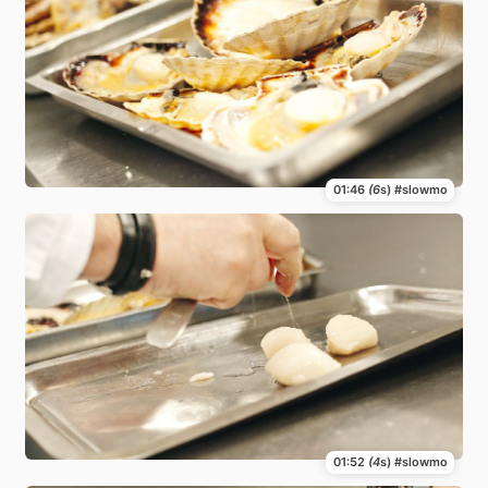
01:46
(6
s) #slowmo
01:52
(4
s) #slowmo