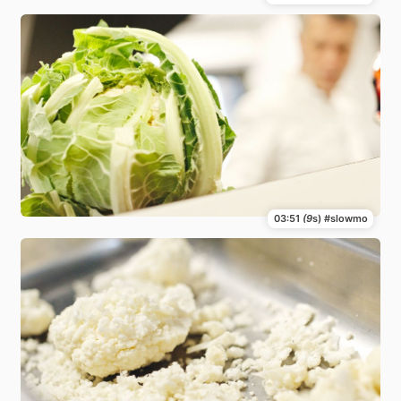
03:51
(9
s) #slowmo