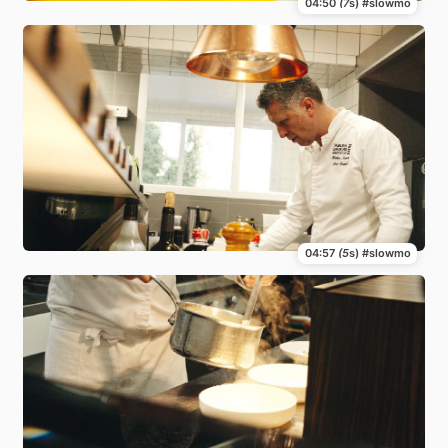
04:50
(7
s) #slowmo
04:57
(5
s) #slowmo