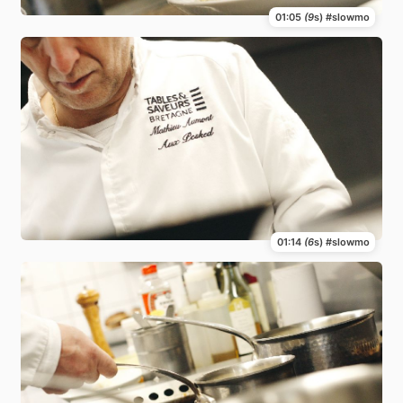
01:05
(9
s) #slowmo
01:14
(6
s) #slowmo