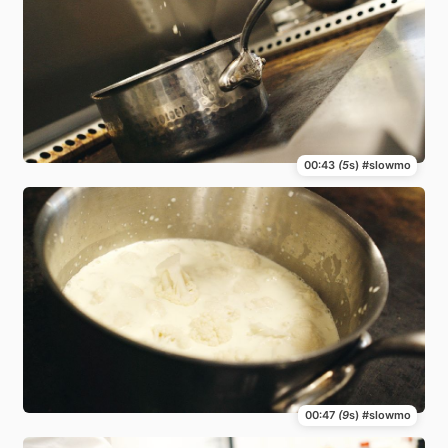
00:43
(5
s) #slowmo
00:47
(9
s) #slowmo