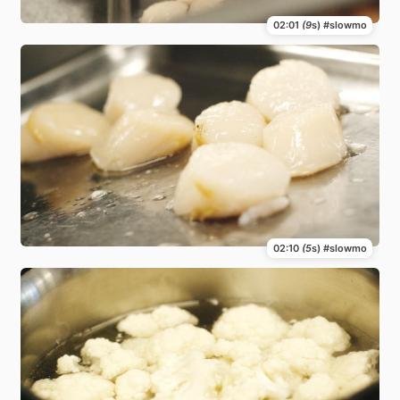
02:01
(9
s) #slowmo
02:10
(5
s) #slowmo