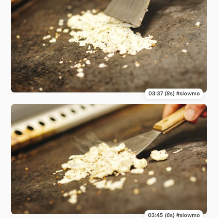
03:37
(8
s) #slowmo
03:45
(6
s) #slowmo