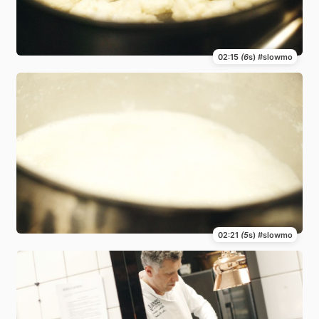
02:15
(6
s) #slowmo
02:21
(5
s) #slowmo