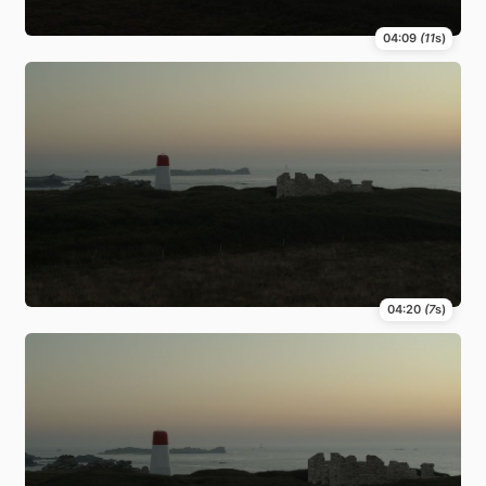
04:09
(11
s)
04:20
(7
s)