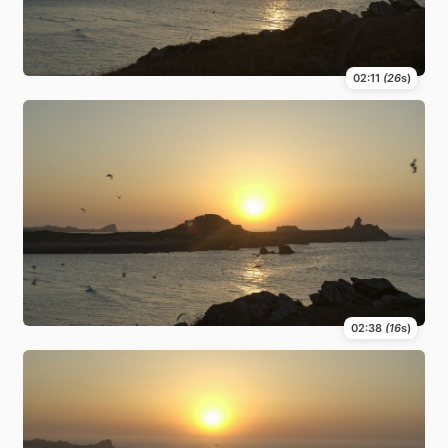
02:11
(26
s)
02:38
(16
s)