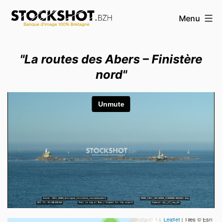
Aller
Menu
au
contenu
STOCKSHOT.BZH
"La routes des Abers – Finistère
-
nord"
Banque
d'images
Bretagne
Travelers' Map is loading...
If you see this after your page is
Leaflet
| Tiles © Esri