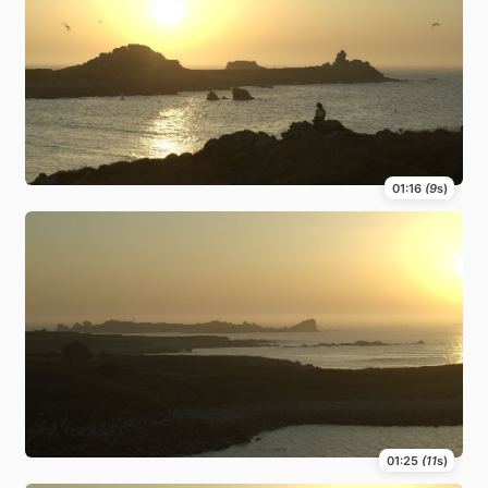
01:16
(9
s)
01:25
(11
s)