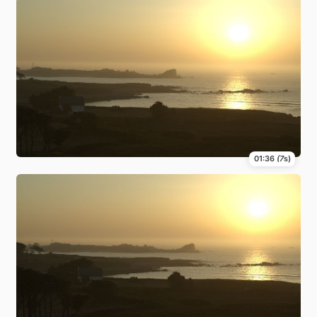
01:36
(7
s)