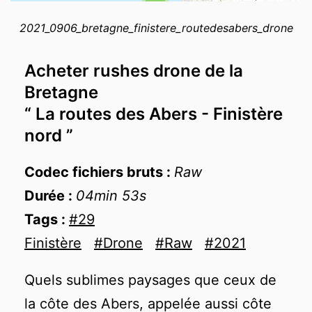
loaded completely, leafletJS files are
2
+
missing.
2021_0906_bretagne_finistere_routedesabers_drone
−
Acheter rushes drone de la
Bretagne
“ La routes des Abers - Finistère
nord ”
Codec fichiers bruts :
Raw
Durée :
04min 53s
Tags :
#29
Finistère
#Drone
#Raw
#2021
Quels sublimes paysages que ceux de
la côte des Abers, appelée aussi côte