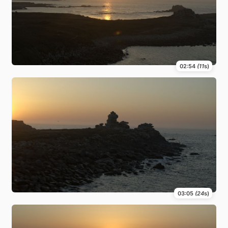
02:54
(11
s)
03:05
(24
s)