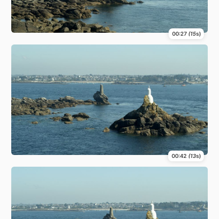
00:27
(15
s)
00:42
(13
s)