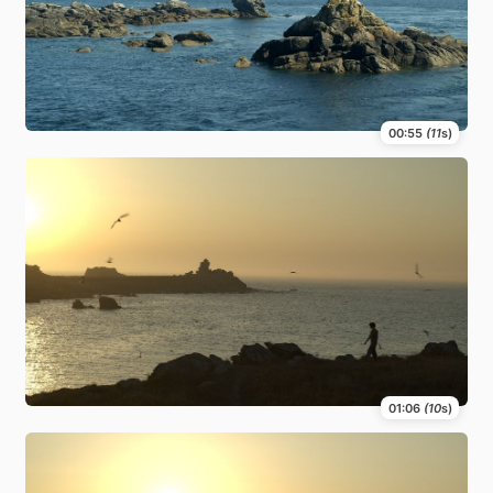
00:55
(11
s)
01:06
(10
s)