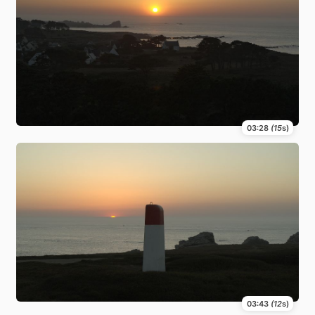
03:28
(15
s)
03:43
(12
s)