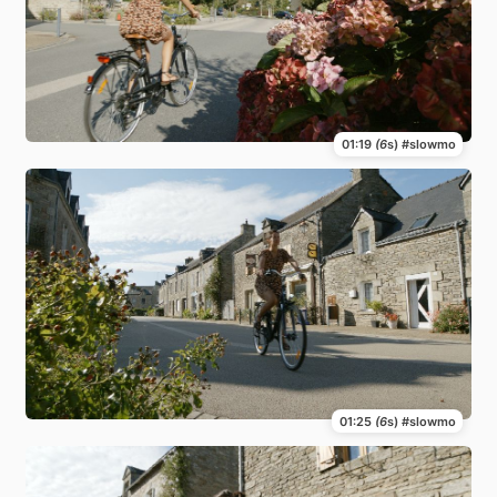
01:19
(6
s) #slowmo
01:25
(6
s) #slowmo