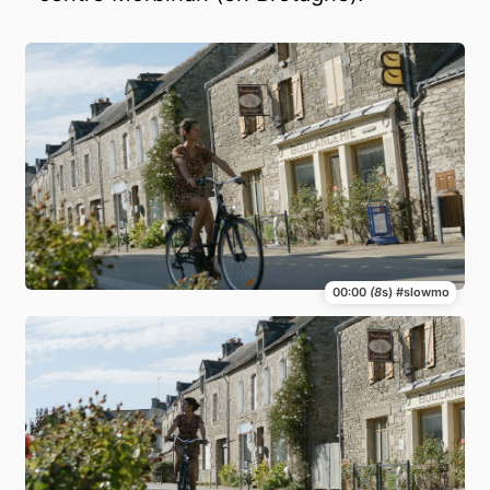
00:00
(8
s) #slowmo