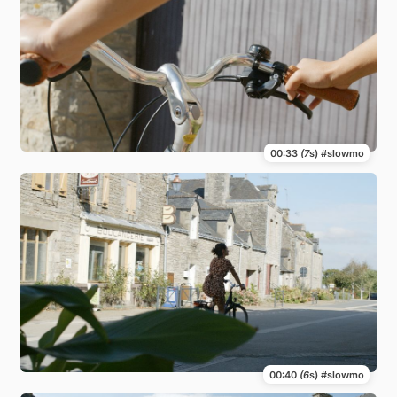
00:33
(7
s) #slowmo
00:40
(6
s) #slowmo