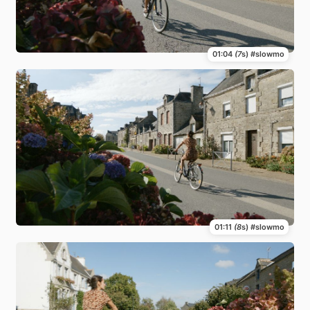
01:04
(7
s) #slowmo
01:11
(8
s) #slowmo