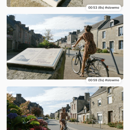
00:53
(6
s) #slowmo
00:59
(5
s) #slowmo