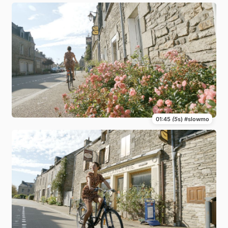
01:45
(5
s) #slowmo