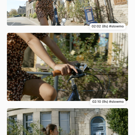
02:02
(8
s) #slowmo
02:10
(9
s) #slowmo