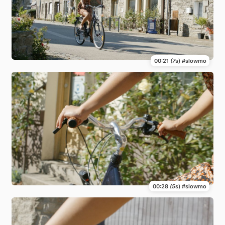
00:21
(7
s) #slowmo
00:28
(5
s) #slowmo