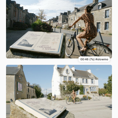
00:46
(7
s) #slowmo