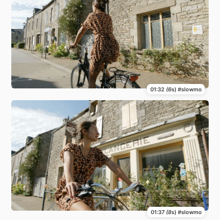
01:32
(6
s) #slowmo
01:37
(8
s) #slowmo