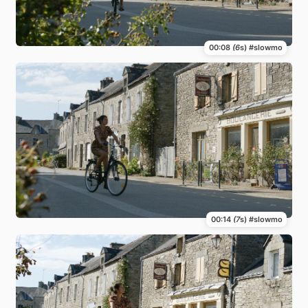
00:08
(6
s) #slowmo
00:14
(7
s) #slowmo