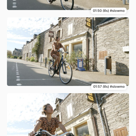
01:50
(6
s) #slowmo
01:57
(6
s) #slowmo