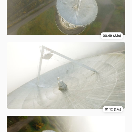
00:49
(23
s)
01:12
(17
s)