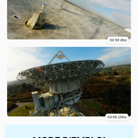
02:59
(6
s)
03:05
(26
s)