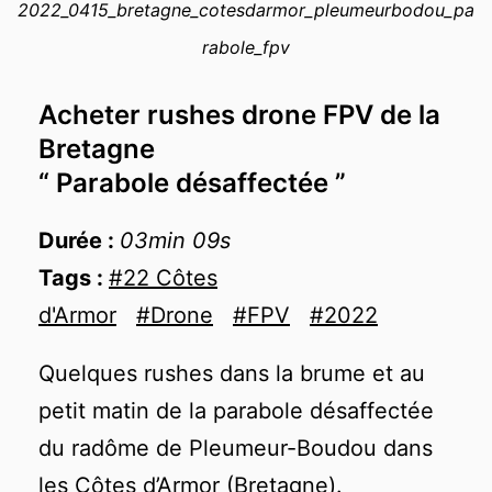
2022_0415_bretagne_cotesdarmor_pleumeurbodou_pa
−
rabole_fpv
Acheter rushes drone FPV de la
Bretagne
“ Parabole désaffectée ”
Durée :
03min 09s
Tags :
#22 Côtes
d'Armor
#Drone
#FPV
#2022
Quelques rushes dans la brume et au
petit matin de la parabole désaffectée
du radôme de Pleumeur-Boudou dans
les Côtes d’Armor (Bretagne).