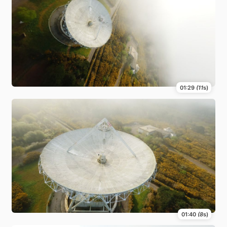
01:29
(11
s)
01:40
(8
s)