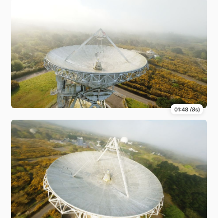
01:48
(8
s)