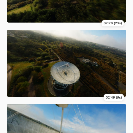
02:26
(23
s)
02:49
(9
s)