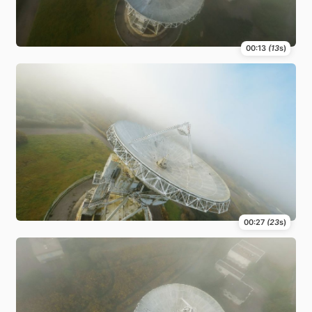
00:13
(13
s)
00:27
(23
s)