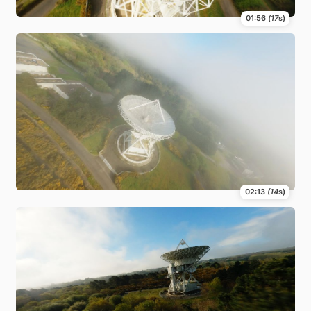
01:56
(17
s)
02:13
(14
s)