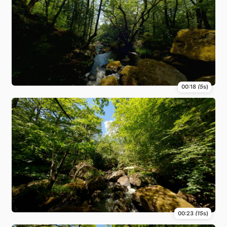
00:18
(5
s)
00:23
(15
s)