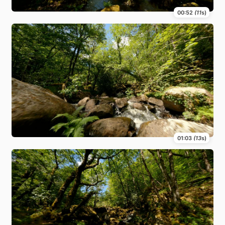
00:52
(11
s)
01:03
(13
s)