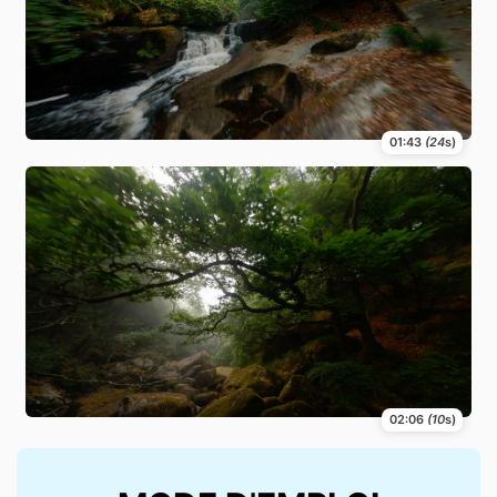
01:43
(24
s)
02:06
(10
s)