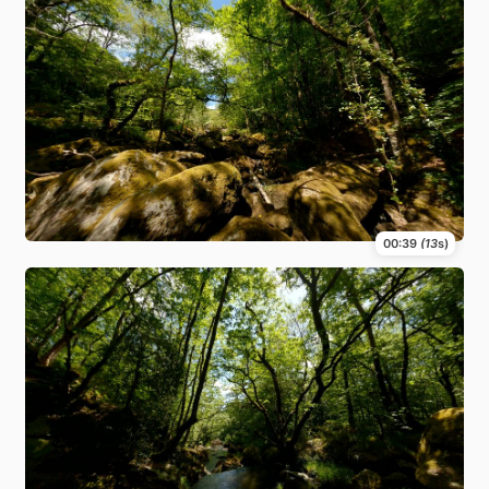
00:39
(13
s)