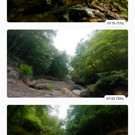
01:15
(17
s)
01:32
(10
s)